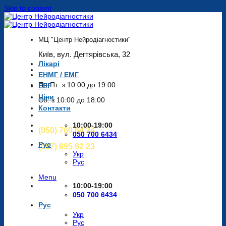
Skip to content
МЦ "Центр Нейродіагностики"
Київ, вул. Дегтярівська, 32
Лікарі
ЕНМГ / ЕМГ
Пн-Пт: з 10:00 до 19:00
ЕЕГ
Ціни
Сб: з 10:00 до 18:00
Контакти
10:00-19:00
(050) 700 64 34
050 700 6434
Рус
(067) 695 92 23
Укр
Рус
Menu
10:00-19:00
050 700 6434
Рус
Укр
Рус