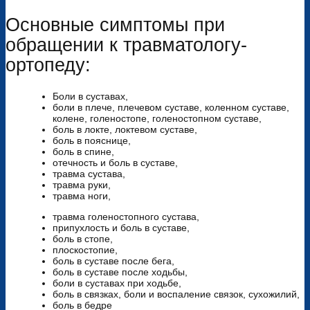
Основные симптомы при
обращении к травматологу-
ортопеду:
Боли в суставах,
боли в плече, плечевом суставе, коленном суставе,
колене, голеностопе, голеностопном суставе,
боль в локте, локтевом суставе,
боль в пояснице,
боль в спине,
отечность и боль в суставе,
травма сустава,
травма руки,
травма ноги,
травма голеностопного сустава,
припухлость и боль в суставе,
боль в стопе,
плоскостопие,
боль в суставе после бега,
боль в суставе после ходьбы,
боли в суставах при ходьбе,
боль в связках, боли и воспаление связок, сухожилий,
боль в бедре