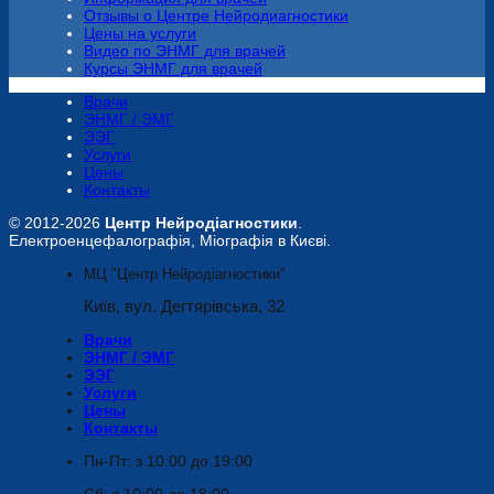
Отзывы о Центре Нейродиагностики
Цены на услуги
Видео по ЭНМГ для врачей
Курсы ЭНМГ для врачей
Врачи
ЭНМГ / ЭМГ
ЭЭГ
Услуги
Цены
Контакты
© 2012
-2026
Центр Нейродіагностики
.
Електроенцефалографія, Міографія в Києві.
МЦ "Центр Нейродіагностики"
Київ, вул. Дегтярівська, 32
Врачи
ЭНМГ / ЭМГ
ЭЭГ
Услуги
Цены
Контакты
Пн-Пт: з 10:00 до 19:00